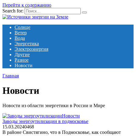
Перейти к содержанию
Search for:
Солнце
Ветер
Вода
Энергетика
Электроэнергия
Другие
Разное
Новости
Главная
Новости
Новости из области энергетики в России и Мире
Новости
Заводы энергоутилизации в подмосковье
15.03.2024
0
468
В районе Свистягино, что в Подмосковье, как сообщают