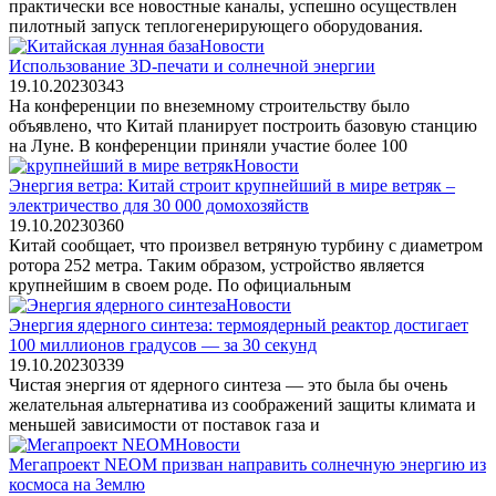
практически все новостные каналы, успешно осуществлен
пилотный запуск теплогенерирующего оборудования.
Новости
Использование 3D-печати и солнечной энергии
19.10.2023
0
343
На конференции по внеземному строительству было
объявлено, что Китай планирует построить базовую станцию
на Луне. В конференции приняли участие более 100
Новости
Энергия ветра: Китай строит крупнейший в мире ветряк –
электричество для 30 000 домохозяйств
19.10.2023
0
360
Китай сообщает, что произвел ветряную турбину с диаметром
ротора 252 метра. Таким образом, устройство является
крупнейшим в своем роде. По официальным
Новости
Энергия ядерного синтеза: термоядерный реактор достигает
100 миллионов градусов — за 30 секунд
19.10.2023
0
339
Чистая энергия от ядерного синтеза — это была бы очень
желательная альтернатива из соображений защиты климата и
меньшей зависимости от поставок газа и
Новости
Мегапроект NEOM призван направить солнечную энергию из
космоса на Землю