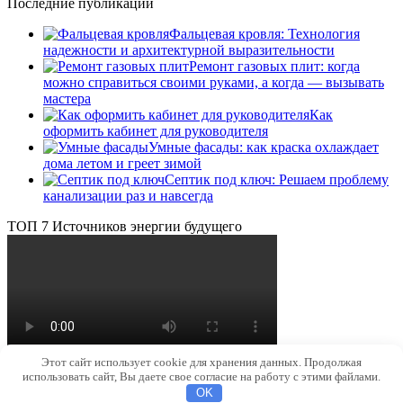
Последние публикации
Фальцевая кровля: Технология
надежности и архитектурной выразительности
Ремонт газовых плит: когда
можно справиться своими руками, а когда — вызывать
мастера
Как
оформить кабинет для руководителя
Умные фасады: как краска охлаждает
дома летом и греет зимой
Септик под ключ: Решаем проблему
канализации раз и навсегда
ТОП 7 Источников энергии будущего
Этот сайт использует cookie для хранения данных. Продолжая
использовать сайт, Вы даете свое согласие на работу с этими файлами.
© 2026 Источники энергии на Земле
OK