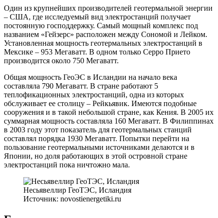
Один из крупнейших производителей геотермальной энергии
– США, где исследуемый вид электростанций получает
постоянную господдержку. Самый мощный комплекс под
названием «Гейзерс» расположен между Сономой и Лейком.
Установленная мощность геотермальных электростанций в
Мексике – 953 Мегаватт. В одном только Серро Прието
производится около 750 Мегаватт.
Общая мощность ГеоЭС в Исландии на начало века
составляла 790 Мегаватт. В стране работают 5
теплофикационных электростанций, одна из которых
обслуживает ее столицу – Рейкьявик. Имеются подобные
сооружения и в такой небольшой стране, как Кения. В 2005 их
суммарная мощность составляла 160 Мегаватт. В Филиппинах
в 2003 году этот показатель для геотермальных станций
составлял порядка 1930 Мегаватт. Попытки перейти на
пользование геотермальными источниками делаются и в
Японии, но доля работающих в этой островной стране
электростанций пока ничтожно мала.
Несьявеллир ГеоТЭС, Исландия
Источник: novostienergetiki.ru