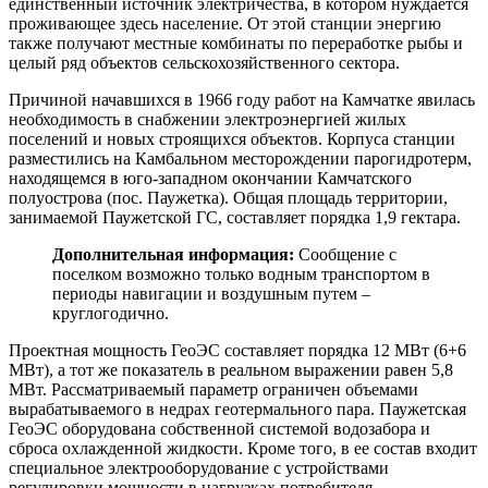
единственный источник электричества, в котором нуждается
проживающее здесь население. От этой станции энергию
также получают местные комбинаты по переработке рыбы и
целый ряд объектов сельскохозяйственного сектора.
Причиной начавшихся в 1966 году работ на Камчатке явилась
необходимость в снабжении электроэнергией жилых
поселений и новых строящихся объектов. Корпуса станции
разместились на Камбальном месторождении парогидротерм,
находящемся в юго-западном окончании Камчатского
полуострова (пос. Паужетка). Общая площадь территории,
занимаемой Паужетской ГС, составляет порядка 1,9 гектара.
Дополнительная информация:
Сообщение с
поселком возможно только водным транспортом в
периоды навигации и воздушным путем –
круглогодично.
Проектная мощность ГеоЭС составляет порядка 12 МВт (6+6
МВт), а тот же показатель в реальном выражении равен 5,8
МВт. Рассматриваемый параметр ограничен объемами
вырабатываемого в недрах геотермального пара. Паужетская
ГеоЭС оборудована собственной системой водозабора и
сброса охлажденной жидкости. Кроме того, в ее состав входит
специальное электрооборудование с устройствами
регулировки мощности в нагрузках потребителя.