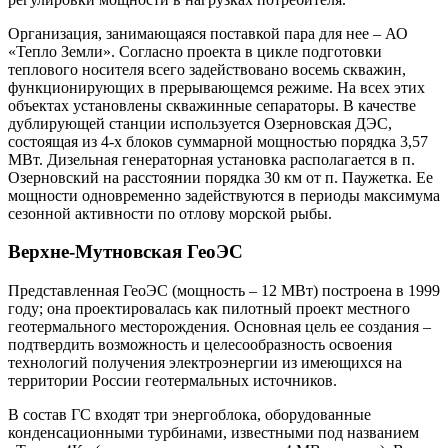
Организация, занимающаяся поставкой пара для нее – АО
«Тепло Земли». Согласно проекта в цикле подготовки
теплового носителя всего задействовано восемь скважин,
функционирующих в прерывающемся режиме. На всех этих
объектах установлены скважинные сепараторы. В качестве
дублирующей станции используется Озерновская ДЭС,
состоящая из 4-х блоков суммарной мощностью порядка 3,57
МВт. Дизельная генераторная установка располагается в п.
Озерновский на расстоянии порядка 30 км от п. Паужетка. Ее
мощности одновременно задействуются в периоды максимума
сезонной активности по отлову морской рыбы.
Верхне-Мутновская ГеоЭС
Представленная ГеоЭС (мощность – 12 МВт) построена в 1999
году; она проектировалась как пилотный проект местного
геотермального месторождения. Основная цель ее создания –
подтвердить возможность и целесообразность освоения
технологий получения электроэнергии из имеющихся на
территории России геотермальных источников.
В состав ГС входят три энергоблока, оборудованные
конденсационными турбинами, известными под названием