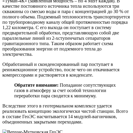
«Туман-4К» (заявленная мощность – по 4 МВт каждая). В
качестве постоянного источника тепла используются три
скважины со смесью воды и пара с концентрацией до 30 % от
полного объема. Подземный теплоноситель транспортируется
по трубопроводному каналу общей протяженностью порядка
1,22 километра. С его выхода он поступает в систему
предварительной обработки, представляющую собой две
параллельные линий из 2-хступенчатых сепараторов
гравитационного типа. Таким образом работает схема
преобразования энергии от подземного тепла до
электричества.
Обработанный и сконденсированный пар поступает в
реинжекционное устройство, после чего он откачивается
компрессорами и растворяется в конденсате.
Обратите внимание:
Попадание сопутствующих
газов в атмосферу за счет особой технологии
переработки пара сводится к минимуму.
Вследствие этого в геотермальном комплексе удается
реализовать концепцию экологически чистой станции. Всего
в составе ГеоЭС насчитывается 14 модулей-вагончиков,
объединенных закрытыми переходами.