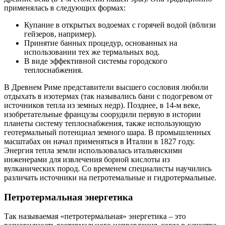
применялась в следующих формах:
Купание в открытых водоемах с горячей водой (вблизи
гейзеров, например).
Принятие банных процедур, основанных на
использовании тех же термальных вод.
В виде эффективной системы городского
теплоснабжения.
В Древнем Риме представители высшего сословия любили
отдыхать в изотермах (так назывались бани с подогревом от
источников тепла из земных недр). Позднее, в 14-м веке,
изобретательные французы соорудили первую в истории
планеты систему теплоснабжения, также использующую
геотермальный потенциал земного шара. В промышленных
масштабах он начал применяться в Италии в 1827 году.
Энергия тепла земли использовалась итальянскими
инженерами для извлечения борной кислоты из
вулканических пород. Со временем специалисты научились
различать источники на петротемальные и гидротермальные.
Петротермальная энергетика
Так называемая «петротермальная» энергетика – это