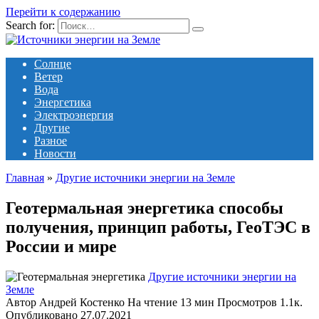
Перейти к содержанию
Search for:
Солнце
Ветер
Вода
Энергетика
Электроэнергия
Другие
Разное
Новости
Главная
»
Другие источники энергии на Земле
Геотермальная энергетика способы
получения, принцип работы, ГеоТЭС в
России и мире
Другие источники энергии на
Земле
Автор
Андрей Костенко
На чтение
13 мин
Просмотров
1.1к.
Опубликовано
27.07.2021