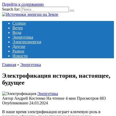
Перейти к содержанию
Search for:
Солнце
Ветер
Вода
Энергетика
Электроэнергия
Другие
Разное
Новости
Главная
»
Энергетика
Электрофикация история, настоящее,
будущее
Энергетика
Автор
Андрей Костенко
На чтение
4 мин
Просмотров
683
Опубликовано
24.03.2024
В наше время электрификация играет ключевую роль в